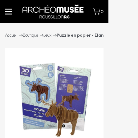
0
Accueil
Boutique
Jeux
Puzzle en papier - Élan