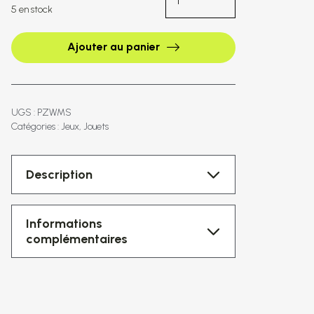
5 en stock
Ajouter au panier
UGS : PZWMS
Catégories :
Jeux
Jouets
Description
Informations
complémentaires