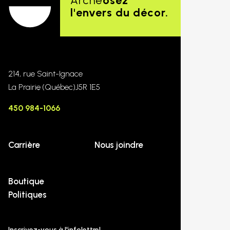
Arché
osez
l'envers du décor.
214, rue Saint-Ignace
La Prairie
(Québec)
J5R 1E5
450 984-1066
Carrière
Nous joindre
Boutique
Politiques
Inscrivez-vous à l'infolettre!