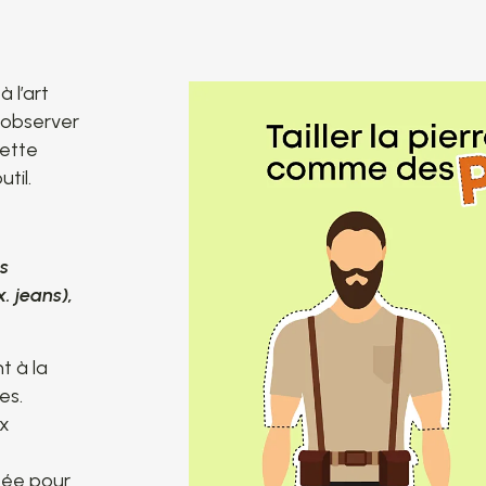
 l’art
z observer
cette
til.
es
. jeans),
t à la
es.
ux
tée pour