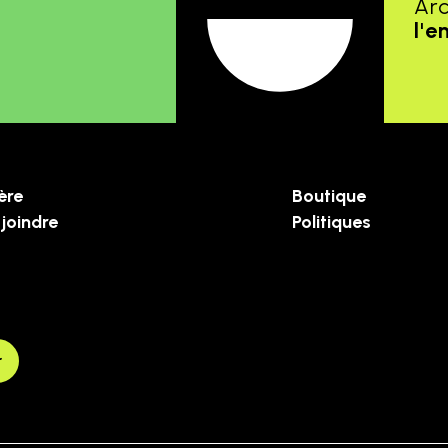
Ar
l'e
ère
Boutique
joindre
Politiques
r