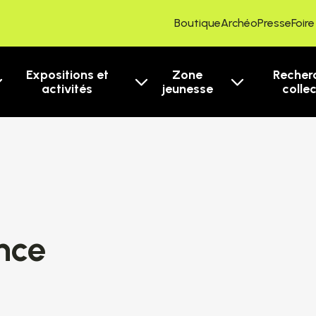
Boutique
ArchéoPresse
Foir
Expositions et
Zone
Recher
activités
jeunesse
colle
ence