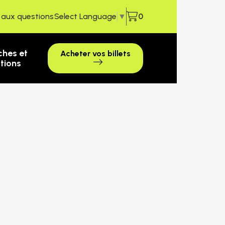
e aux questions
Select Language
▼
0
ches et
Acheter vos billets
ctions