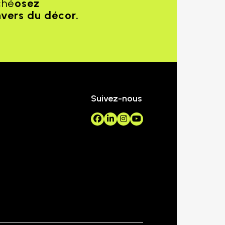
ché
osez
nvers du décor.
Suivez-nous