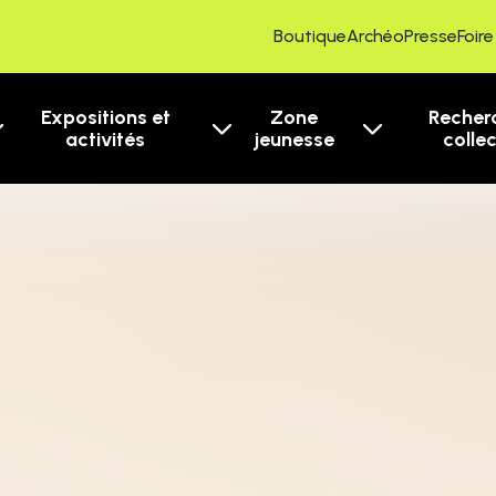
Boutique
ArchéoPresse
Foir
Expositions et
Zone
Recher
activités
jeunesse
colle