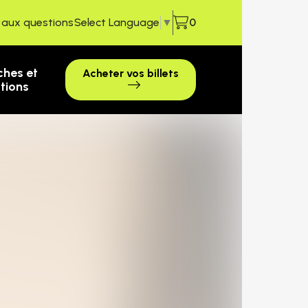
e aux questions
Select Language
▼
0
ches et
Acheter vos billets
ctions