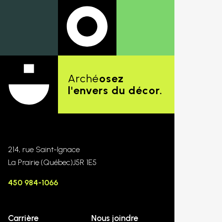
Arché
osez
l'envers du décor.
214, rue Saint-Ignace
La Prairie
(Québec)
J5R 1E5
450 984-1066
Carrière
Nous joindre