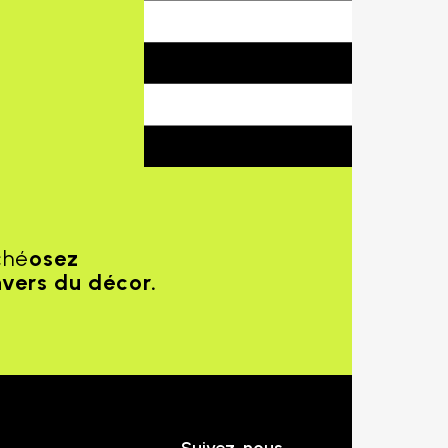
ché
osez
nvers du décor.