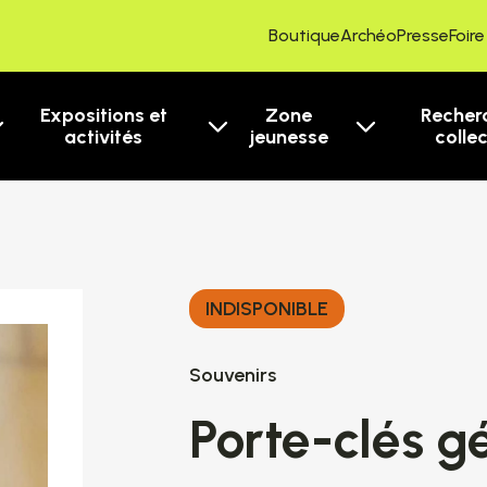
Boutique
ArchéoPresse
Foir
Expositions et
Zone
Recher
activités
jeunesse
colle
INDISPONIBLE
Souvenirs
Porte-clés 