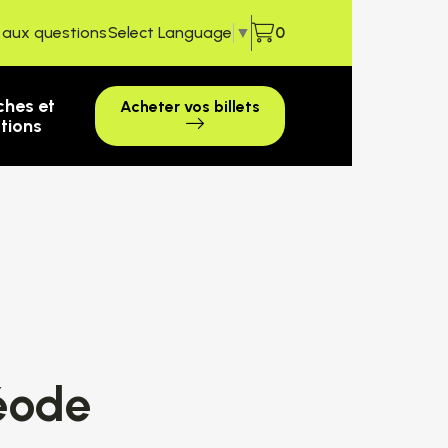
e aux questions
Select Language
▼
0
ches et
Acheter vos billets
ctions
géode