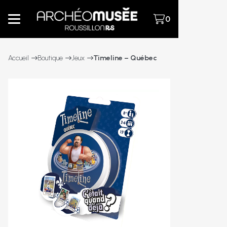
0
Accueil
Boutique
Jeux
Timeline – Québec