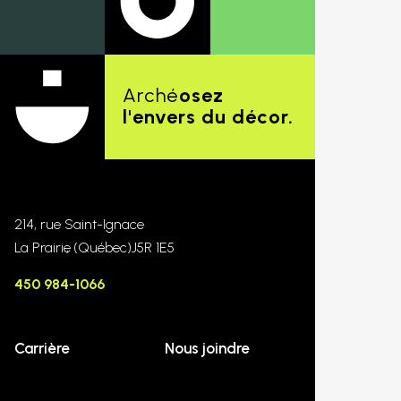
Arché
osez
l'envers du décor.
214, rue Saint-Ignace
La Prairie
(Québec)
J5R 1E5
450 984-1066
Carrière
Nous joindre