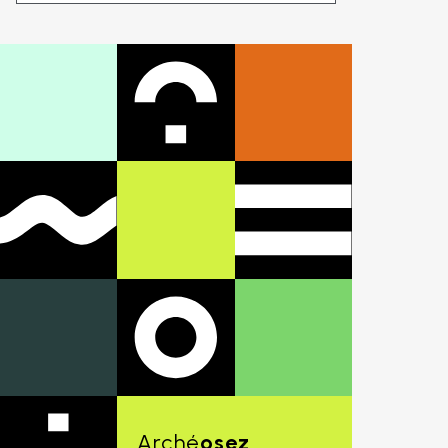
Arché
osez