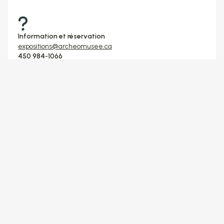
Information et réservation
expositions@archeomusee.ca
450 984-1066
Crédits
Images d’archives et contenu visuel
Plus d'expériences
enrichissantes au musée