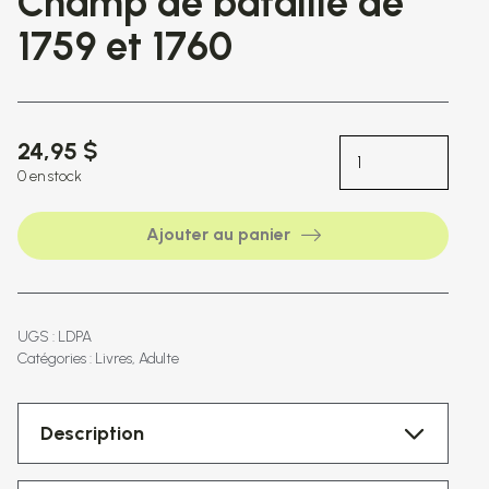
Champ de bataille de
1759 et 1760
24,95 $
0 en stock
Ajouter au panier
UGS : LDPA
Catégories :
Livres
Adulte
Description