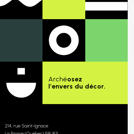
Arché
osez
l'envers du décor.
214, rue Saint-Ignace
La Prairie
(Québec)
J5R 1E5