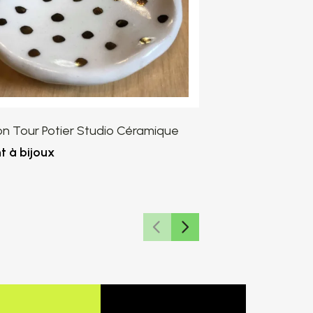
on Tour Potier Studio Céramique
Collection Tour 
t à bijoux
Récipient à bijo
8,00 $