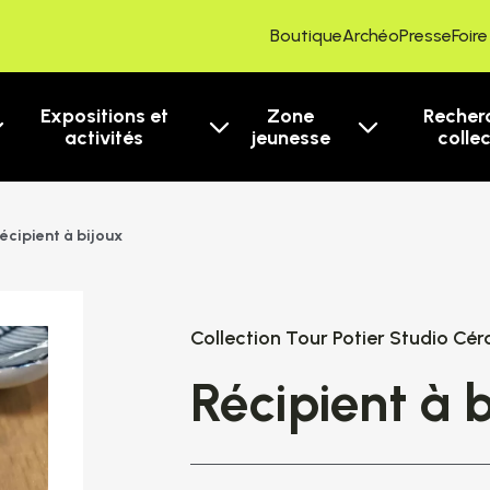
Boutique
ArchéoPresse
Foir
Expositions et
Zone
Recher
activités
jeunesse
colle
écipient à bijoux
Collection Tour Potier Studio Cé
Récipient à 