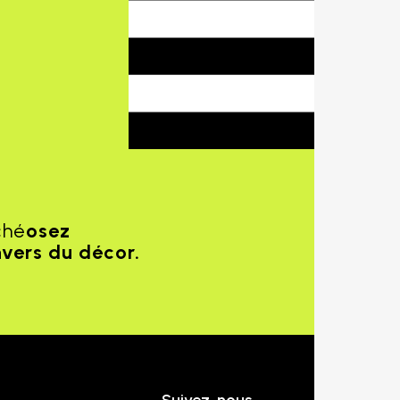
ché
osez
nvers du décor.