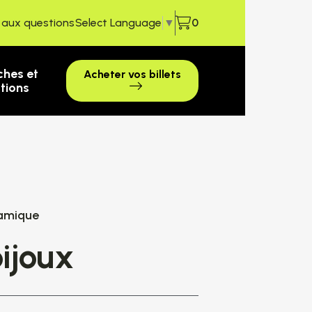
e aux questions
Select Language
▼
0
ches et
Acheter vos billets
ctions
ramique
bijoux