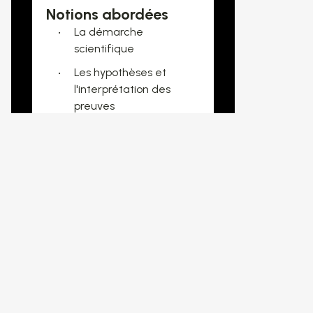
Notions abordées
La démarche
scientifique
Les hypothèses et
l'interprétation des
preuves
Le métier
d'archéologue
Les artefacts et les
archives
La conservation des
collections
L'évolution des sociétés
québécoises
L'histoire régionale et le
patrimoine