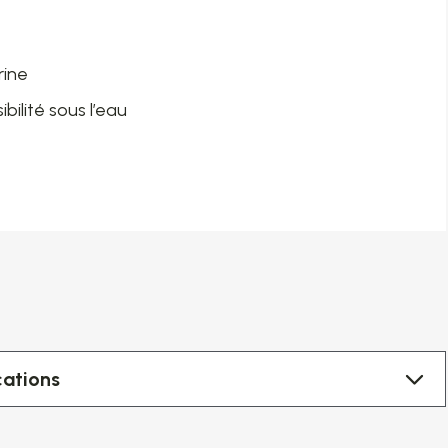
rine
bilité sous l’eau
cations