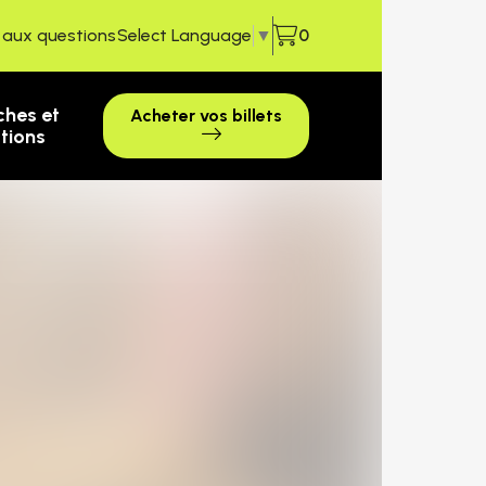
e aux questions
Select Language
▼
0
ches et
Acheter vos billets
ctions