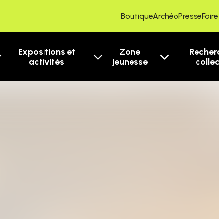
Boutique
ArchéoPresse
Foir
Expositions et
Zone
Recher
activités
jeunesse
colle