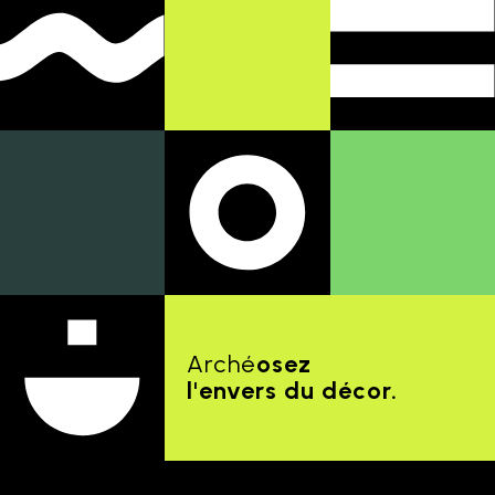
Arché
osez
l'envers du décor.