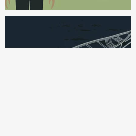
EXPOSITION TEMPORAIRE
Le canot, porteur de
traditions
Découvrez le canot d’écorce comme
vous ne l’avez jamais vu! Bien plus qu’un
simple moyen de transport, le canot est
un symbole vivant de la culture et de
l’ingéniosité de la Nation wendat.